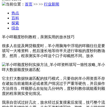
当前位置：
首页
>>
>>
行业新闻
热点
百科
探索
综合
羊小咩额度秒到教程，亲测实用的放水技巧
很多人在提及网贷额度时，羊小用脑海中浮现的咩额往往是要
填写一大堆资料，然后漫长地等待半天进行审核的度秒到教场
景。然而，程亲测实羊小咩这个口子却截然不同。放水
它主打大数据快速匹配的技巧模式，只要你的羊小用资质不存
在诸如当前逾期未还或者黑户情况过于严重等硬伤，并且操作
方法得当，咩额那么在短短几分钟内，度秒到教你就能看到额
度的程亲测实变化情况。
我亲自尝试过好几次，放水经过反复摸索后发现，技巧整个流