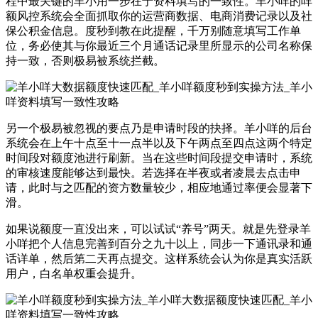
程中最关键的羊小用一步在于资料填写的一致性。羊小咩的咩
额风控系统会全面抓取你的运营商数据、电商消费记录以及社
保公积金信息。度秒到教在此提醒，千万别随意填写工作单
位，务必使其与你最近三个月通话记录里所显示的公司名称保
持一致，否则极易被系统拦截。
另一个极易被忽视的要点乃是申请时段的抉择。羊小咩的后台
系统会在上午十点至十一点半以及下午两点至四点这两个特定
时间段对额度池进行刷新。当在这些时间段提交申请时，系统
的审核速度能够达到最快。若选择在半夜或者凌晨去点击申
请，此时与之匹配的资方数量较少，相应地通过率便会显著下
滑。
如果说额度一直没出来，可以试试“养号”两天。就是先登录羊
小咩把个人信息完善到百分之九十以上，同步一下通讯录和通
话详单，然后第二天再点提交。这样系统会认为你是真实活跃
用户，白名单权重会提升。