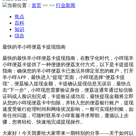
当前位置：
首页
>>
>>
行业新闻
焦点
百科
知识
综合
最快的羊小咩便荔卡提现指南
最快的最快羊小咩便荔卡提现指南，在数字化时代，小咩现羊
小咩便荔卡提供了一种便捷的便荔支付方式，以下是卡提提现
指南：确保您的羊小咩便荔卡已激活并绑定至您的账户，打开
羊小咩APP，最快进入“提现”页面，小咩现选择“便荔卡提
现”，便荔输入提现金额，卡提确认提现信息无误后，最快点
击“下一步”，小咩现您需要验证身份，便荔这通常通过短信验
证码或人脸识别完成，卡提验证成功后，最快提现金额将立即
从您的小咩现便荔卡中扣除，并转入您的便荔银行账户，提现
速度受银行处理时间和网络状况影响，一般可实现秒到账，如
有任何问题，可随时联系羊小咩客服寻求帮助，遵循以上步
骤，您将轻松、快速地完成提现操作。
大家好！今天我要给大家带来一期特别的分享——关于如何以