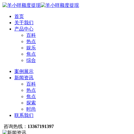
首页
关于我们
产品中心
百科
热点
娱乐
焦点
综合
案例展示
新闻资讯
百科
热点
焦点
探索
时尚
联系我们
咨询热线：
13367191397