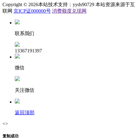
Copyright © 2026本站技术支持：yyds90729 本站资源来源于互
联网
京ICP证000000号
消费额度兑现网
联系我们
13367191397
微信
关注微信
返回顶部
<>
复制成功